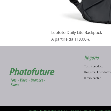
Leofoto Daily Lite Backpack
Prezzo scontato
A partire da
119,00 €
Negozio
Tutti i prodotti
Photofuture
Registra il prodott
Il mio profilo
Foto - Video - Domotica -
Suono