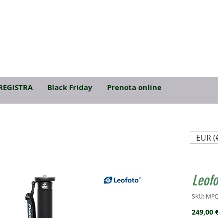
REGISTRA
Black Friday
Prenota online
EUR (
Leof
SKU: MP
249,00 