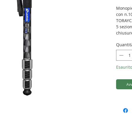
Monopie
con n.1
TORAYC
5 sezion
chiusur
Il monop
Quantit
Capac
Peso:
Alte
Esaurito
Lung
Nume
Diam
Avv