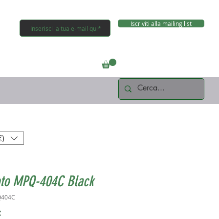
Iscriviti alla mailing list
Connettiti
€)
oto MPQ-404C Black
Q404C
Prezzo
€