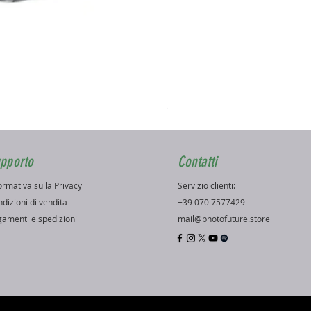
Ezviz H3K Telecamera PoE
Prezzo
99,99 €
pporto
Contatti
ormativa sulla Privacy
Servizio clienti:
dizioni di vendita
+39 070 7577429
amenti e spedizioni
mail@photofuture.store