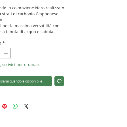
de in colorazione Nero realizzato
0 strati di carbonio Giapponese
A.
i per la massima versatilità con
e a tenuta di acqua e sabbia.
iede è fornito di borsa.
à
*
ità di carico: 25kg
 0.7kg
zza max.: 1800mm
, scrivici per ordinare
hezza chiuso: 580mm
ro di sezioni: 4
etro sezioni: 40/36/32/28mm
isami quando è disponibile