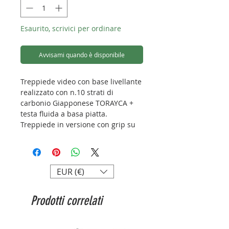
Esaurito, scrivici per ordinare
Avvisami quando è disponibile
Treppiede video con base livellante
realizzato con n.10 strati di
carbonio Giapponese TORAYCA +
testa fluida a basa piatta.
Treppiede in versione con grip su
una delle gambe.
Il treppiede è fornito di borsa.
(L'unico oggetto in vendita
raffigurato in foto è il kit
EUR (€)
treppiede+testa fluida).
Prodotti correlati
LVM-324C
Capacità di carico: 10kg
Peso: 3,3kg