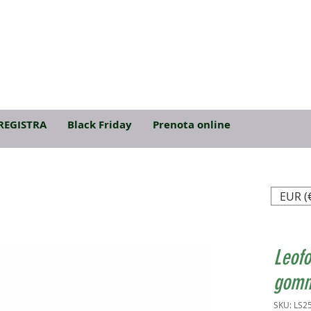
REGISTRA
Black Friday
Prenota online
EUR (
Leofo
gom
SKU: LS2