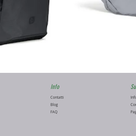
Vista rapida
Info
Su
Contatti
Inf
o
Blog
Con
FAQ
Pag