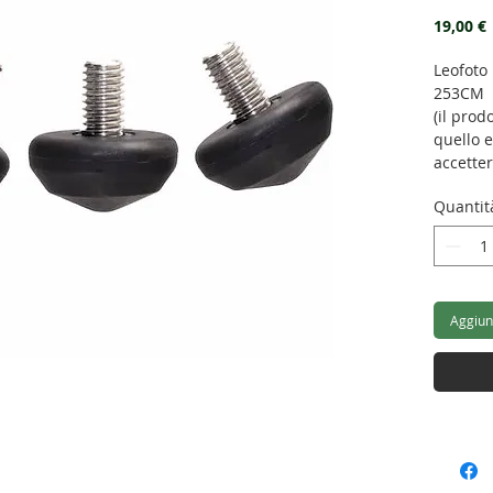
19,00 €
Leofoto
253CM
(il prod
quello e
accette
Quantit
Aggiung