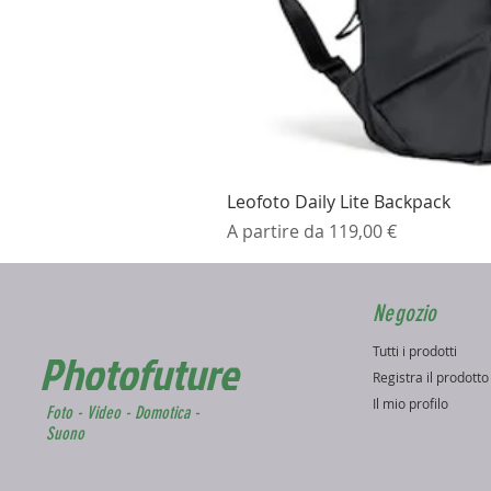
Leofoto Daily Lite Backpack
Prezzo scontato
A partire da
119,00 €
Negozio
Tutti i prodotti
Photofuture
Registra il prodott
Il mio profilo
Foto - Video - Domotica -
Suono