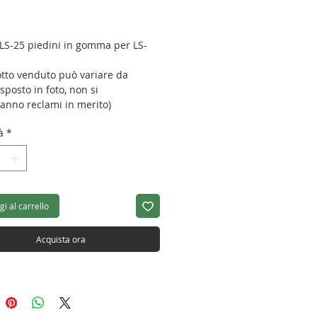
Prezzo
 LS-25 piedini in gomma per LS-
otto venduto può variare da
sposto in foto, non si
ranno reclami in merito)
à
*
i al carrello
Acquista ora