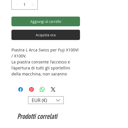
Aggiungi al carrello
Acquista ora
Piastra L Arca Swiss per Fuji X100VI
/ X100V.
La piastra consente l'accesso e
l'apertura di tutti gli sportellini
della macchina, non saranno
accettate restituzioni per questo
motivo.
(L'unico oggetto in vendita
raffigurato in foto è la piastra).
EUR (€)
Lunghezza: 128mm
Prodotti correlati
Altezza: 65mm
Larghezza: 50mm
Attacco: arca - swiss