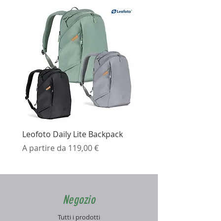
Leofoto Daily Lite Backpack
Ezviz H3K Telecamera 
Prezzo scontato
Prezzo
A partire da
119,00 €
99,99 €
Negozio
Tutti i prodotti