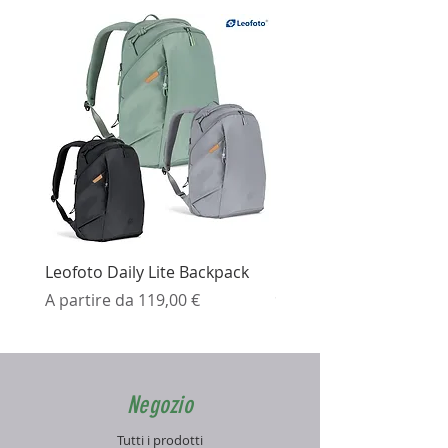
Leofoto Daily Lite Backpack
Ezviz H3K Telecamera 
Prezzo scontato
Prezzo
A partire da
119,00 €
99,99 €
Negozio
Tutti i prodotti