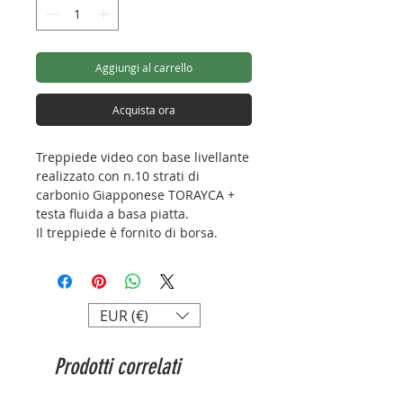
Aggiungi al carrello
Acquista ora
Treppiede video con base livellante
realizzato con n.10 strati di
carbonio Giapponese TORAYCA +
testa fluida a basa piatta.
Il treppiede è fornito di borsa.
(L'unico oggetto in vendita
raffigurato in foto è il kit
treppiede+testa fluida).
EUR (€)
LVC-193C + BV-15
Capacità di carico: 10kg
Prodotti correlati
Peso: 3,95kg
Altezza max.: 1630mm
Lunghezza chiuso: 850mm