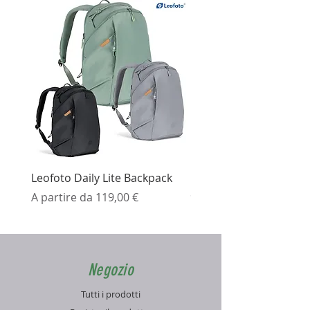
Leofoto Daily Lite Backpack
Ezviz H3K Telecamera 
Prezzo scontato
Prezzo
A partire da
119,00 €
99,99 €
Negozio
Tutti i prodotti