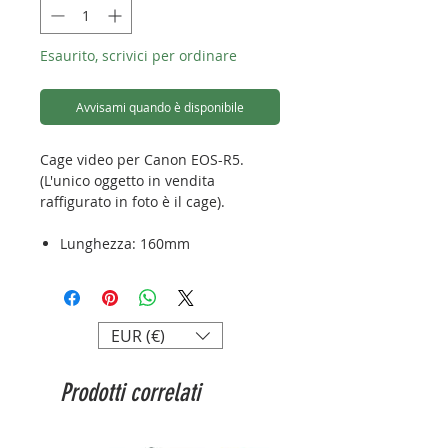
Esaurito, scrivici per ordinare
Avvisami quando è disponibile
Cage video per Canon EOS-R5.
(L'unico oggetto in vendita
raffigurato in foto è il cage).
Lunghezza: 160mm
Altezza: 150mm
Peso:220g
Attacco: arca - swiss
EUR (€)
Prodotti correlati