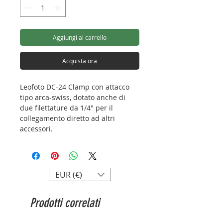
Aggiungi al carrello
Acquista ora
Leofoto DC-24 Clamp con attacco
tipo arca-swiss, dotato anche di
due filettature da 1/4" per il
collegamento diretto ad altri
accessori.
(L'unico oggetto in vendita
raffigurato in foto è il clamp).
Larghezza: 24mm
EUR (€)
Lunghezza: 77mm
Materiale: aluminum
Prodotti correlati
Peso: 37g
Attacco: Arca - swiss