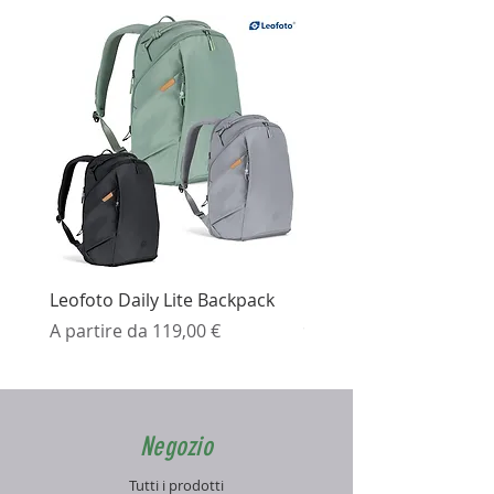
Leofoto Daily Lite Backpack
Ezviz H3K Telecamera 
Prezzo scontato
Prezzo
A partire da
119,00 €
99,99 €
Negozio
Tutti i prodotti