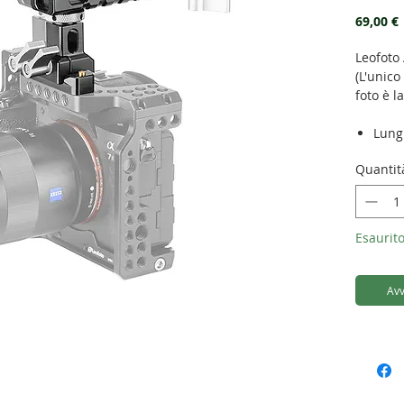
69,00 €
Leofoto
(L'unico
foto è l
Lung
Larg
Quantit
Alte
Peso
Attac
Esaurito
Avv