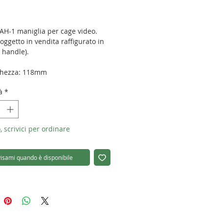
Prezzo
 AH-1 maniglia per cage video.
 oggetto in vendita raffigurato in
a handle).
hezza: 118mm
hezza: 25mm
à
*
zza: 72mm
:166g
co: 1/4"
, scrivici per ordinare
isami quando è disponibile