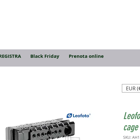
REGISTRA
Black Friday
Prenota online
EUR (
Leofo
cage 
SKU: AH1