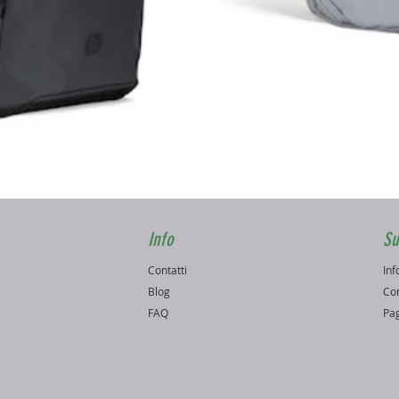
Vista rapida
Info
Su
Contatti
Inf
o
Blog
Con
FAQ
Pag