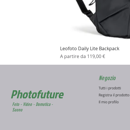
Leofoto Daily Lite Backpack
Prezzo scontato
A partire da
119,00 €
Negozio
Tutti i prodotti
Photofuture
Registra il prodott
Il mio profilo
Foto - Video - Domotica -
Suono