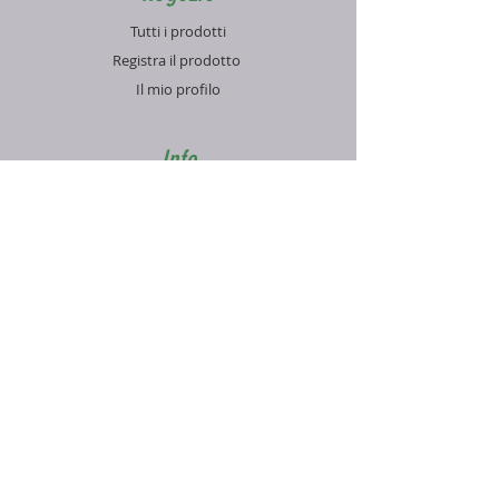
Tutti i prodotti
Registra il prodotto
Il mio profilo
Info
Contatti
Blog
FAQ
Supporto
Informativa sulla Privacy
Condizioni di vendita
Pagamenti e spedizioni