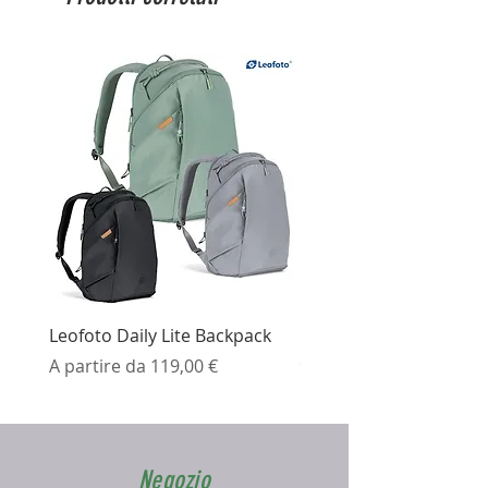
Leofoto Daily Lite Backpack
Ezviz H3K Telecamera 
Prezzo scontato
Prezzo
A partire da
119,00 €
99,99 €
Negozio