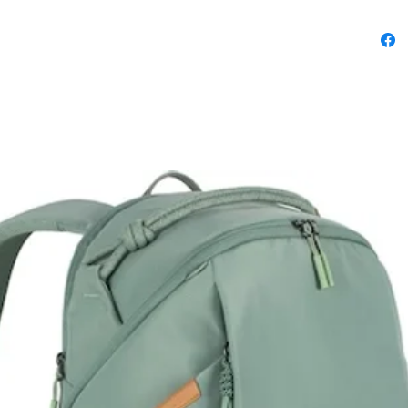
pulire. I
un rives
opaco ri
lato del
Il suppo
di doppi
Pro II 
obiettiv