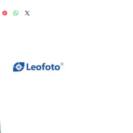
noltre, il filtro è dotato anche di
timento. Il rivestimento nero
duce i riflessi indesiderati sul
l'immagine.
rto del filtro è inoltre dotato
e filettature, che rendono Haida
MC ND3.0 1000X eccellente per
i grandangolari.