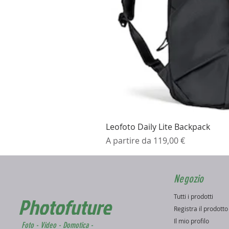
Leofoto Daily Lite Backpack
Prezzo scontato
A partire da
119,00 €
Negozio
Tutti i prodotti
Photofuture
Registra il prodott
Il mio profilo
Foto - Video - Domotica -