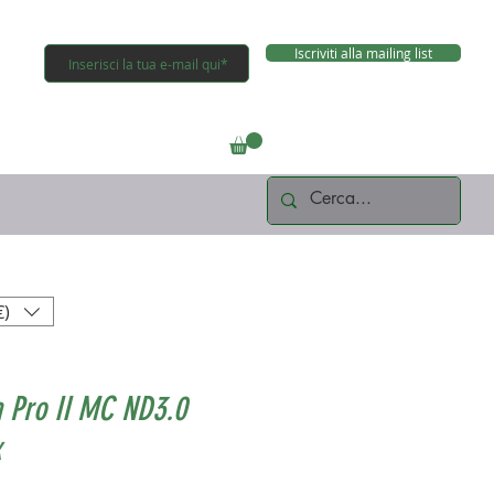
Iscriviti alla mailing list
Connettiti
€)
 Pro II MC ND3.0
x