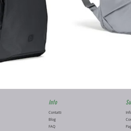
Vista rapida
Info
Su
Contatti
Inf
o
Blog
Con
FAQ
Pag