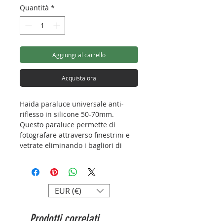
Quantità
*
Aggiungi al carrello
Acquista ora
Haida paraluce universale anti-
riflesso in silicone 50-70mm.
Questo paraluce permette di
fotografare attraverso finestrini e
vetrate eliminando i bagliori di
giorno ed i riflessi durante la notte,
assicurandovi immagini sempre
nitide e prive di disturbi ottici
dovuti al vetro di fronte alla vostra
EUR (€)
fotocamera. L'apertura interna del
paraluce ospita obiettivi con
Prodotti correlati
diametro esterno dai 50mm ai