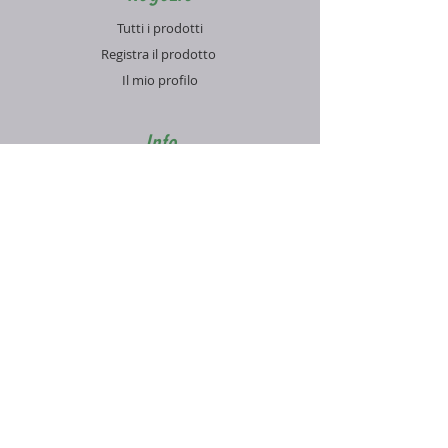
Tutti i prodotti
Registra il prodotto
Il mio profilo
Info
Contatti
Blog
FAQ
Supporto
Informativa sulla Privacy
Condizioni di vendita
Pagamenti e spedizioni