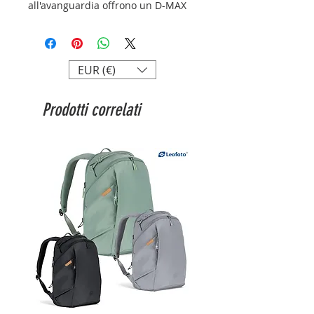
all'avanguardia offrono un D-MAX
elevato e un'ampia gamma di
colori.
Se utilizzata insieme agli inchiostri
pigmentati, la carta garantirà una
EUR (€)
durata di stampa di oltre 85 anni.
Prodotti correlati