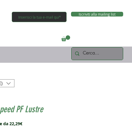
Iscriviti alla mailing list
Connettiti
€)
peed PF Lustre
Prezzo
re da
22,29€
scontato