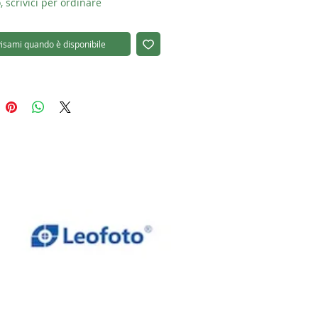
, scrivici per ordinare
isami quando è disponibile