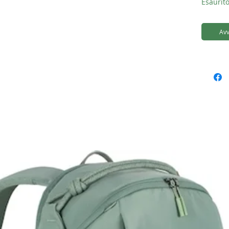
Esaurito
Avv