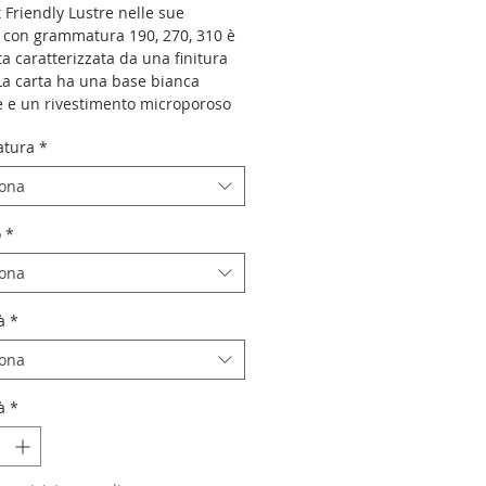
 Friendly Lustre nelle sue
i con grammatura 190, 270, 310 è
a caratterizzata da una finitura
 La carta ha una base bianca
te e un rivestimento microporoso
ugatura istantanea. L'ampia
tura
*
romatica e l'elevato D-MAX di
carta pluripremiata garantiscono
iona
 meravigliose, sia a colori che in
e nero.
o
*
iona
à
*
iona
à
*