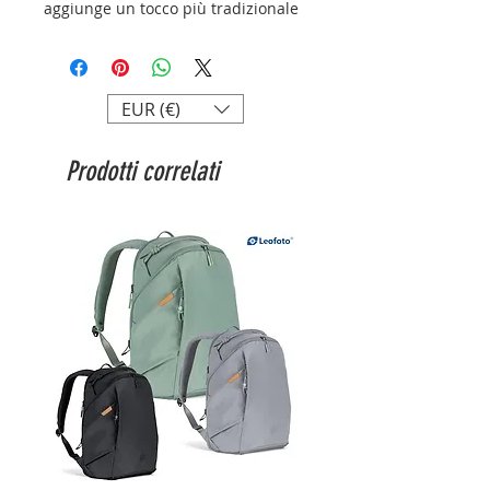
aggiunge un tocco più tradizionale
ed è quindi particolarmente adatta
per immagini artistiche o
riproduzioni ad acquerello.
Se utilizzata insieme agli inchiostri
EUR (€)
pigmentati, la carta garantirà una
durata di stampa di oltre 85 anni.
Prodotti correlati