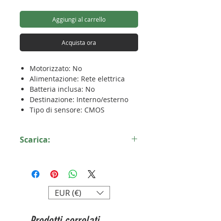
Aggiungi al carrello
Acquista ora
Motorizzato: No
Alimentazione: Rete elettrica
Batteria inclusa: No
Destinazione: Interno/esterno
Tipo di sensore: CMOS
Ottica: Fisso
Definizione dell'immagine della
Scarica:
fotocamera (pixel): 1920 x 1080
Angolo di visione della
Scheda tecnica C3X
telecamera (°): 89° (orizzontale),
106° (diagonale)
Visione notturna (m): 30
EUR (€)
Scheda SD: Si
Supporto di registrazione: Su
MicroSd Card non inclusa (max.
Prodotti correlati