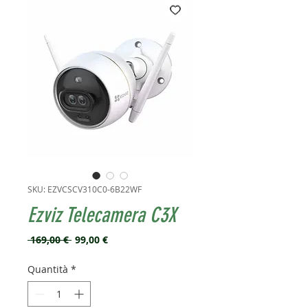
SKU: EZVCSCV310C0-6B22WF
Ezviz Telecamera C3X
Prezzo
Prezzo
 169,00 € 
99,00 €
regolare
scontato
Quantità
*