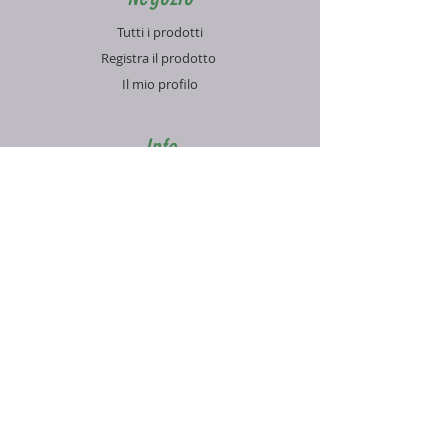
Tutti i prodotti
Registra il prodotto
Il mio profilo
Info
Contatti
Blog
FAQ
Supporto
Informativa sulla Privacy
Condizioni di vendita
Pagamenti e spedizioni