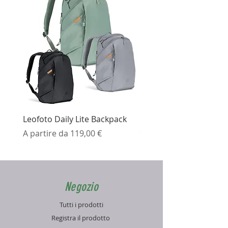
Leofoto Daily Lite Backpack
Ezviz H3K Telecamera 
Prezzo scontato
Prezzo
A partire da
119,00 €
99,99 €
Negozio
Tutti i prodotti
Registra il prodotto