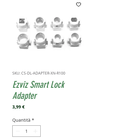
SKU: CS-DL-ADAPTER-XN-R100
Ezviz Smart Lock
Adapter
Prezzo
3,99 €
Quantità
*