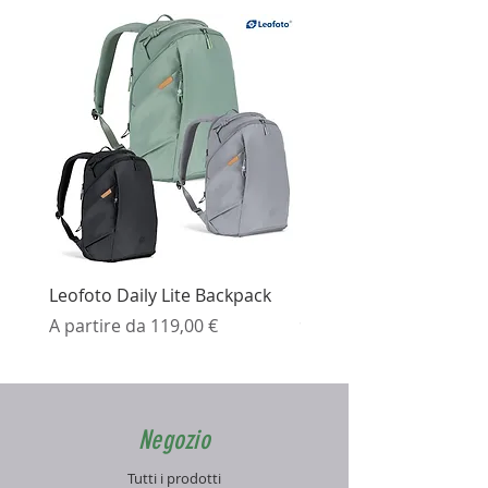
Leofoto Daily Lite Backpack
Ezviz H3K Telecamera 
Prezzo scontato
Prezzo
A partire da
119,00 €
99,99 €
Negozio
Tutti i prodotti