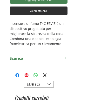
Acquista ora
Il sensore di fumo T4C EZVIZ è un
dispositivo progettato per
migliorare la sicurezza della casa.
Combina una doppia tecnologia
fotoelettrica per un rilevamento
affidabile del fumo.
È inoltre possibile collegarlo alle
Scarica
telecamere EZVIZ per un
monitoraggio proattivo.
Scheda tecnica Rilevatore di fumo
T4C
Contenuto della confezione:
Rilevatore di fumo T4C
EUR (€)
Informazioni sulle normative
Guida rapida
Prodotti correlati