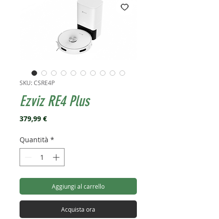
SKU: CSRE4P
Ezviz RE4 Plus
Prezzo
379,99 €
Quantità
*
Aggiungi al carrello
Acquista ora