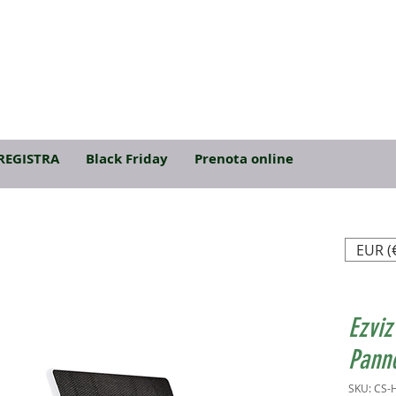
REGISTRA
Black Friday
Prenota online
EUR (
Ezviz
Pann
SKU: CS-H