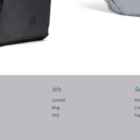
Vista rapida
Info
Su
Contatti
Inf
o
Blog
Con
FAQ
Pag