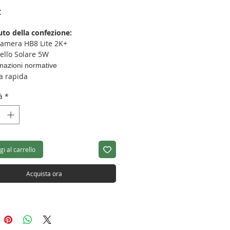
Prezzo
€
to della confezione:
camera HB8 Lite 2K+
ello Solare 5W
mazioni normative
a rapida
à
*
i al carrello
Acquista ora