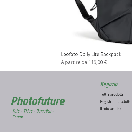
Leofoto Daily Lite Backpack
Prezzo scontato
A partire da
119,00 €
Negozio
Tutti i prodotti
Photofuture
Registra il prodott
Il mio profilo
Foto - Video - Domotica -
Suono