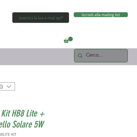
Iscriviti alla mailing list
Connettiti
€)
 Kit HB8 Lite +
ello Solare 5W
8LITE-KIT