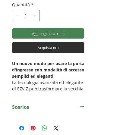
Quantità
*
Aggiungi al carrello
Acquista ora
Un nuovo modo per usare la porta
d'ingresso con modalità di accesso
semplici ed eleganti
La tecnologia avanzata ed elegante
di EZVIZ può trasformare la vecchia
serratura della porta di ingresso e
consentire di entrare senza chiavi,
Scarica
utilizzando lo smartphone. La
serratura smart EZVIZ si applica
Scheda tecnica DL01S
semplicemente alla serratura
Scheda tecnica DL01CP
esistente, semplificando
notevolmente la routine quotidiana