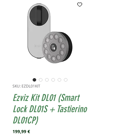
SKU: EZDL01KIT
Ezviz Kit DL01 (Smart
Lock DL01S + Tastierino
DL01CP)
Prezzo
199,99 €