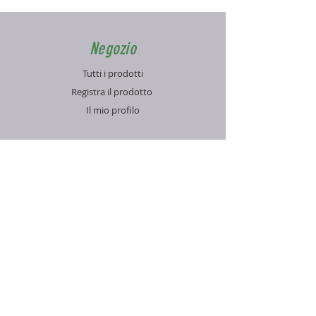
Negozio
Tutti i prodotti
Registra il prodotto
Il mio profilo
Info
Contatti
Blog
FAQ
Supporto
Informativa sulla Privacy
Condizioni di vendita