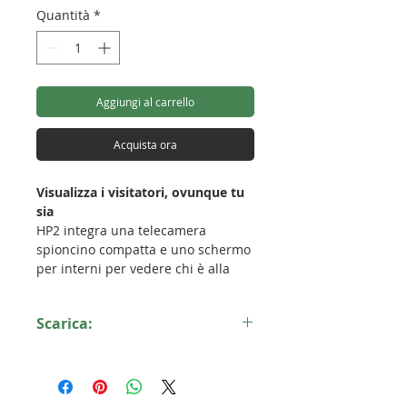
Quantità
*
Aggiungi al carrello
Acquista ora
Visualizza i visitatori, ovunque tu
sia
HP2 integra una telecamera
spioncino compatta e uno schermo
per interni per vedere chi è alla
porta, anche da remoto tramite il
tuo telefono. HP2 è alimentato a
Scarica:
batteria e presenta un design
incentrato sulla privacy, fornendo
Scheda tecnica HP2
facilità di installazione, maggiore
visibilità e migliore protezione in
un semplice kit.