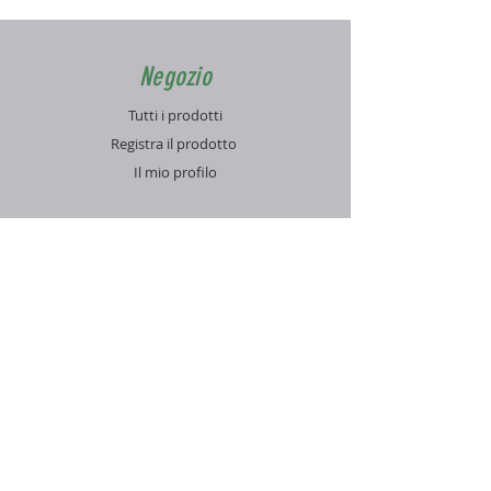
Negozio
Tutti i prodotti
Registra il prodotto
Il mio profilo
Info
Contatti
Blog
FAQ
Supporto
Informativa sulla Privacy
Condizioni di vendita