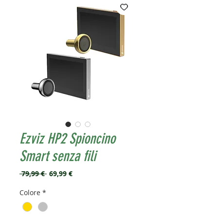
Ezviz HP2 Spioncino
Smart senza fili
Prezzo
Prezzo
 79,99 € 
69,99 €
regolare
scontato
Colore
*