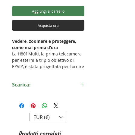
Aggiungi al carrello
Acquista ora
Vedere, zoomare e proteggere,
come mai prima d'ora
La H80f Multi, la prima telecamera
per esterni a triplo obiettivo di
EZVIZ, è stata progettata per fornire
un'eccezionale sicurezza all'aperto
con una professionalità mai vista.
Scarica:
La capacità integrata di tre potenti
obiettivi 2K+ consente alla
Scheda tecnica H80f
telecamera di catturare
contemporaneamente una visione
ampia e dettagli ravvicinati, con il
EUR (€)
supporto di un incredibile zoom 12
volte non sfocato. L'intelligenza
artificiale incorporata è in grado di
Prodotti correlati