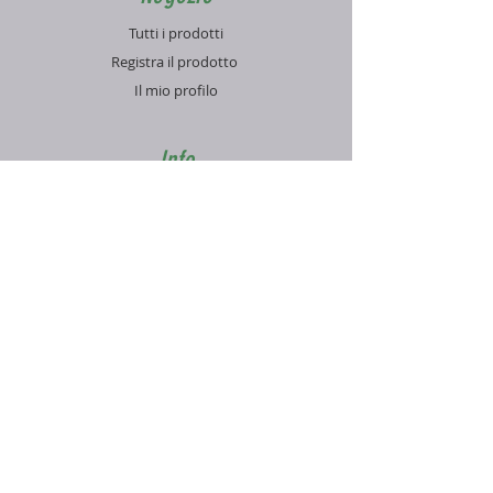
Tutti i prodotti
Registra il prodotto
Il mio profilo
Info
Contatti
Blog
FAQ
Supporto
Informativa sulla Privacy
Condizioni di vendita
Pagamenti e spedizioni