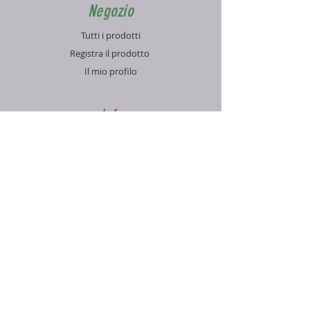
Negozio
Tutti i prodotti
Registra il prodotto
Il mio profilo
Info
Contatti
Blog
FAQ
Supporto
Informativa sulla Privacy
Condizioni di vendita
Pagamenti e spedizioni