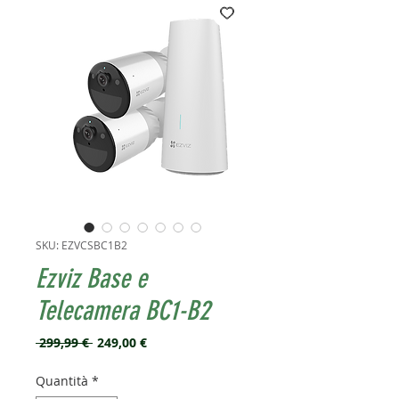
SKU: EZVCSBC1B2
Ezviz Base e
Telecamera BC1-B2
Prezzo
Prezzo
 299,99 € 
249,00 €
regolare
scontato
Quantità
*