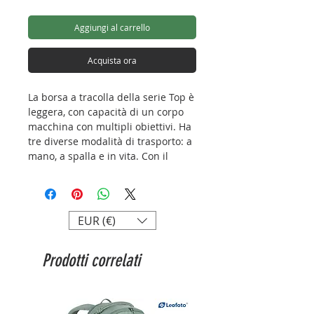
Aggiungi al carrello
Acquista ora
La borsa a tracolla della serie Top è
leggera, con capacità di un corpo
macchina con multipli obiettivi. Ha
tre diverse modalità di trasporto: a
mano, a spalla e in vita. Con il
sistema di protezione centrale HPS-
EVA integrato è possibile fornire
un'ottima protezione per
l'attrezzatura fotografica.
EUR (€)
Caratteristiche:
Prodotti correlati
Divisori HPS-EVA
Cerniera YKK
Materiale resistente all'usura e
idrorepellente