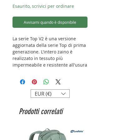
Esaurito, scrivici per ordinare
Avvisami quando è disponibile
La serie Top V2 è una versione
aggiornata della serie Top di prima
generazione. L'intero zaino è
realizzato in tessuto più
impermeabile e resistente all'usura
con l'ampia la tasca frontale che
può facilmente contenere gimbal o
pannelli riflettenti più ingombranti.
EUR (€)
Caratteristiche:
Design accesso posteriore
Prodotti correlati
antifurto
Divisori HPS-EVA
Cerniera YKK e fibbia UTX
Materiale resistente all'usura e
idrorepellente