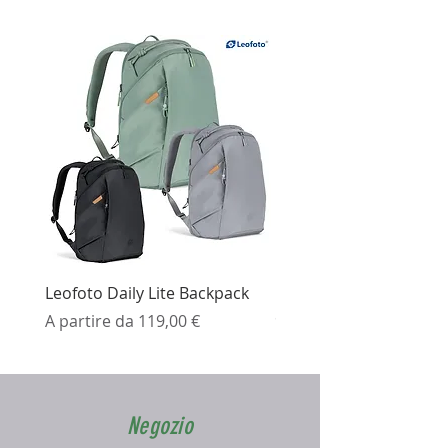
Leofoto Daily Lite Backpack
Ezviz H3K Telecamera 
Prezzo scontato
Prezzo
A partire da
119,00 €
99,99 €
Negozio