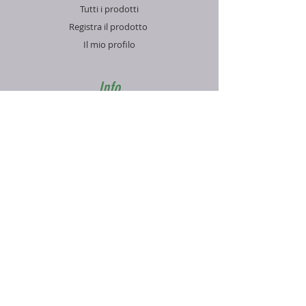
Tutti i prodotti
Registra il prodotto
Il mio profilo
Info
Contatti
Blog
FAQ
Supporto
Informativa sulla Privacy
Condizioni di vendita
Pagamenti e spedizioni
Contatti