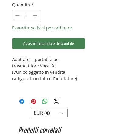
Quantità
*
Esaurito, scrivici per ordinare
Avvisami quando è disponibile
Adattatore portatile per
trasmettitore Vocal X.
(L'unico oggetto in vendita
raffigurato in foto è l'adattatore).
Include schermo antivento in
schiuma
Dimensioni: 180x48x30mm
EUR (€)
Prodotti correlati