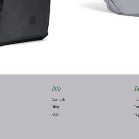
Vista rapida
Info
Su
Contatti
Inf
o
Blog
Con
FAQ
Pag