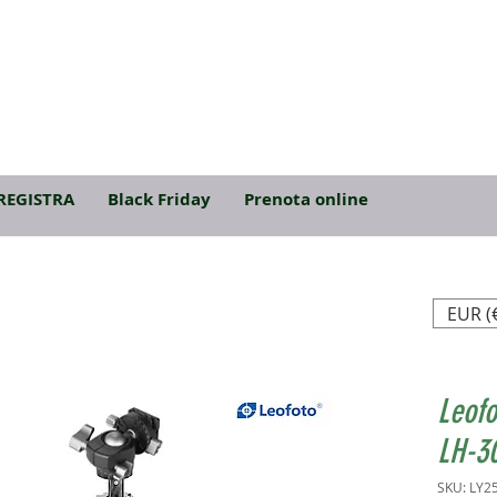
REGISTRA
Black Friday
Prenota online
EUR (
Leofo
LH-3
SKU: LY2