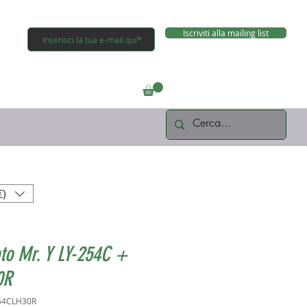
Iscriviti alla mailing list
Connettiti
€)
to Mr. Y LY-254C +
0R
54CLH30R