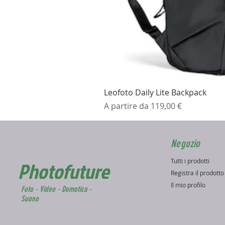
Leofoto Daily Lite Backpack
Prezzo scontato
A partire da
119,00 €
Negozio
Tutti i prodotti
Photofuture
Registra il prodott
Il mio profilo
Foto - Video - Domotica -
Suono