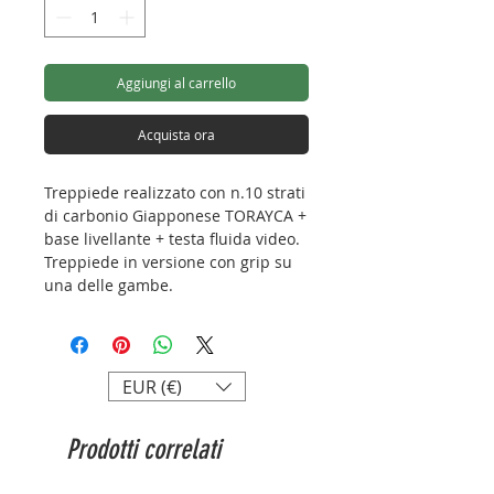
Aggiungi al carrello
Acquista ora
Treppiede realizzato con n.10 strati
di carbonio Giapponese TORAYCA +
base livellante + testa fluida video.
Treppiede in versione con grip su
una delle gambe.
Il treppiede è fornito di borsa.
(L'unico oggetto in vendita
raffigurato in foto è il kit treppiede
+ testa).
EUR (€)
Capacità di carico: 6kg
Prodotti correlati
Peso: 1,2kg
Altezza max.: 1493mm
Altezza min.: 1210mm