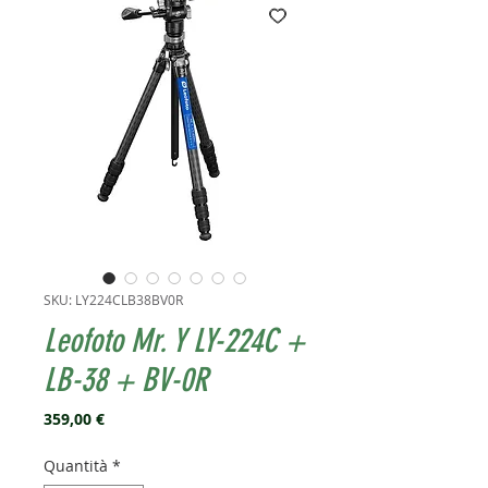
SKU: LY224CLB38BV0R
Leofoto Mr. Y LY-224C +
LB-38 + BV-0R
Prezzo
359,00 €
Quantità
*