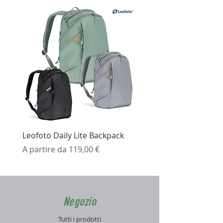
Lunghezza chiuso: 480mm
Numero di sezioni: 4
Leofoto Daily Lite Backpack
Ezviz H3K Telecamera 
Prezzo scontato
Prezzo
A partire da
119,00 €
99,99 €
Negozio
Tutti i prodotti