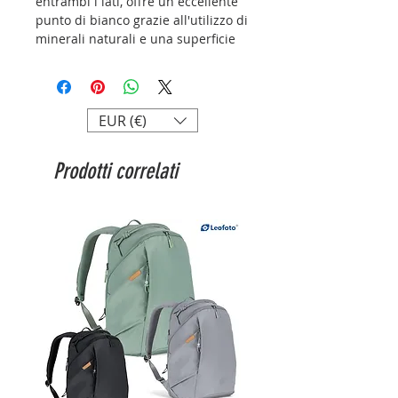
entrambi i lati, offre un eccellente
punto di bianco grazie all'utilizzo di
minerali naturali e una superficie
estremamente liscia e
vellutata.
Canson® Infinity Rag
Photographique Duo
offre uno dei
più elevati punti di nero profondo
EUR (€)
(Dmax) attualmente disponibili sul
mercato.
Prodotti correlati
Canson® Infinity Rag
Photographique Duo
è la carta
per Belle Arti ideale per creare
incredibili fotografie, prestigiosi
raccoglitori e album fotografici.