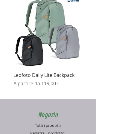
Leofoto Daily Lite Backpack
Ezviz H3K Telecamera 
Prezzo scontato
Prezzo
A partire da
119,00 €
99,99 €
Negozio
Tutti i prodotti
Registra il prodotto