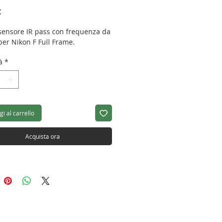
Prezzo
€
a sensore IR pass con frequenza da
er Nikon F Full Frame.
à
*
i al carrello
Acquista ora