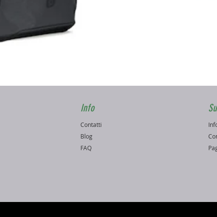
Vista rapida
Info
Su
Contatti
Inf
o
Blog
Con
FAQ
Pag