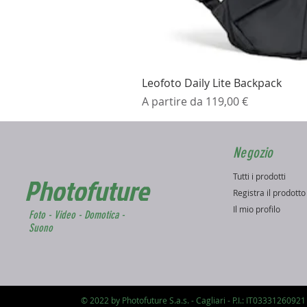
Leofoto Daily Lite Backpack
Prezzo scontato
A partire da
119,00 €
Negozio
Tutti i prodotti
Photofuture
Registra il prodott
Il mio profilo
Foto - Video - Domotica -
Suono
© 2022 by Photofuture S.a.s. - Cagliari - P.I.: IT03331260921