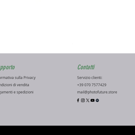
Ezviz H3K Telecamera PoE
Prezzo
99,99 €
pporto
Contatti
ormativa sulla Privacy
Servizio clienti:
dizioni di vendita
+39 070 7577429
amenti e spedizioni
mail@photofuture.store