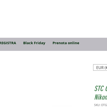
REGISTRA
Black Friday
Prenota online
EUR (
STC 
Nikon
SKU: OT