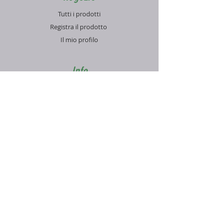
Tutti i prodotti
Registra il prodotto
Il mio profilo
Info
Contatti
Blog
FAQ
Supporto
Informativa sulla Privacy
Condizioni di vendita
Pagamenti e spedizioni