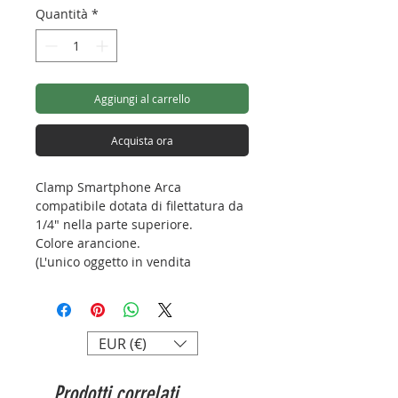
Quantità
*
Aggiungi al carrello
Acquista ora
Clamp Smartphone Arca
compatibile dotata di filettatura da
1/4" nella parte superiore.
Colore arancione.
(L'unico oggetto in vendita
raffigurato in foto è la clamp per
smartphone di colore arancione).
Lunghezza: 86mm
EUR (€)
Larghezza: 15mm
Altezza: 39mm
Prodotti correlati
Clamp: 65~95mm