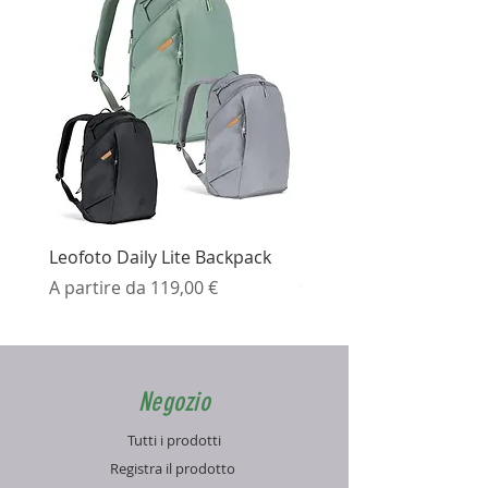
Leofoto Daily Lite Backpack
Ezviz H3K Telecamera 
Prezzo scontato
Prezzo
A partire da
119,00 €
99,99 €
Negozio
Tutti i prodotti
Registra il prodotto