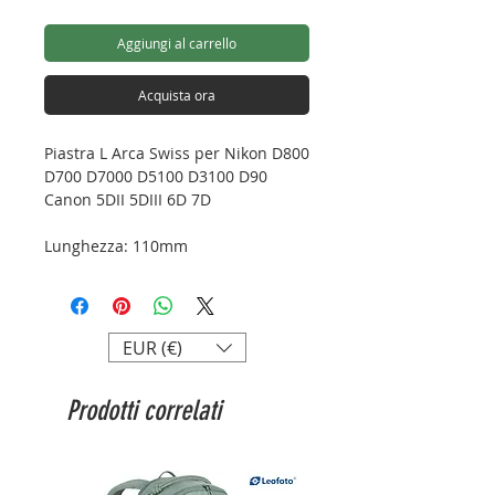
Aggiungi al carrello
Acquista ora
Piastra L Arca Swiss per Nikon D800
D700 D7000 D5100 D3100 D90
Canon 5DII 5DIII 6D 7D
Lunghezza: 110mm
Larghezza: 38mm
Altezza: 75mm
Peso: 87g
Attacco: Arca - swiss
EUR (€)
Prodotti correlati