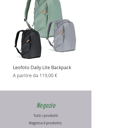
Leofoto Daily Lite Backpack
Ezviz H3K Telecamera 
Prezzo scontato
Prezzo
A partire da
119,00 €
99,99 €
Negozio
Tutti i prodotti
Registra il prodotto