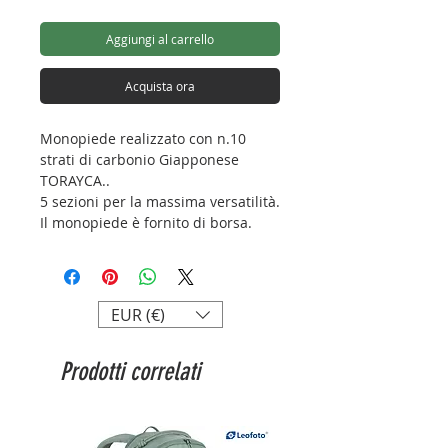
Aggiungi al carrello
Acquista ora
Monopiede realizzato con n.10
strati di carbonio Giapponese
TORAYCA..
5 sezioni per la massima versatilità.
Il monopiede è fornito di borsa.
Capacità di carico: 17kg
Peso: 0.598kg
Altezza max.: 1755mm
EUR (€)
Lunghezza chiuso: 495mm
Numero di sezioni: 5
Prodotti correlati
Diametro sezioni:
36/32/28/25/22mm