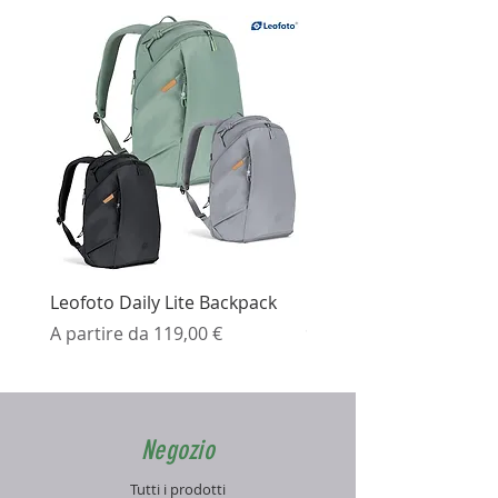
Leofoto Daily Lite Backpack
Ezviz H3K Telecamera 
Prezzo scontato
Prezzo
A partire da
119,00 €
99,99 €
Negozio
Tutti i prodotti