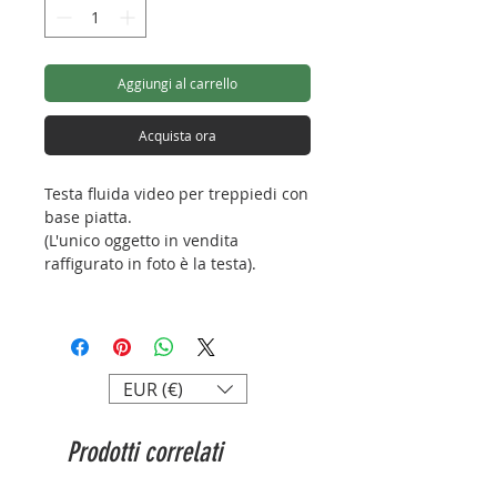
Aggiungi al carrello
Acquista ora
Testa fluida video per treppiedi con
base piatta.
(L'unico oggetto in vendita
raffigurato in foto è la testa).
Capacità di carico: 3kg
Altezza: 88mm
Diametro base: 46mm
Peso: 433g
EUR (€)
Attacco: 3/8”
Prodotti correlati