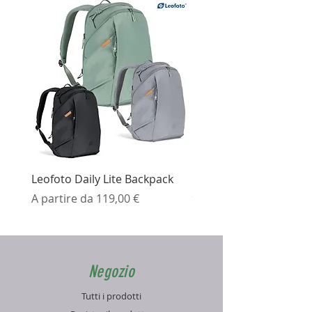
Leofoto Daily Lite Backpack
Ezviz H3K Telecamera 
Prezzo scontato
Prezzo
A partire da
119,00 €
99,99 €
Negozio
Tutti i prodotti