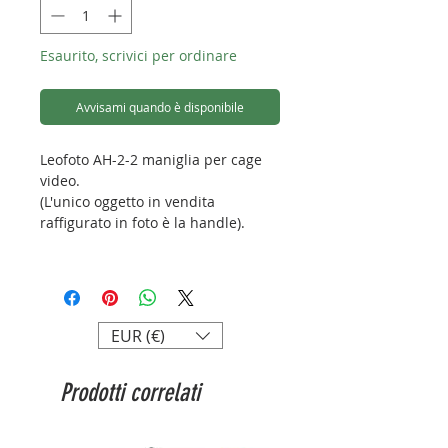
Esaurito, scrivici per ordinare
Avvisami quando è disponibile
Leofoto AH-2-2 maniglia per cage
video.
(L'unico oggetto in vendita
raffigurato in foto è la handle).
Lunghezza: 135mm
Larghezza: 25mm
Altezza: 70mm
Peso:166g
EUR (€)
Attacco: 1/4"
Prodotti correlati