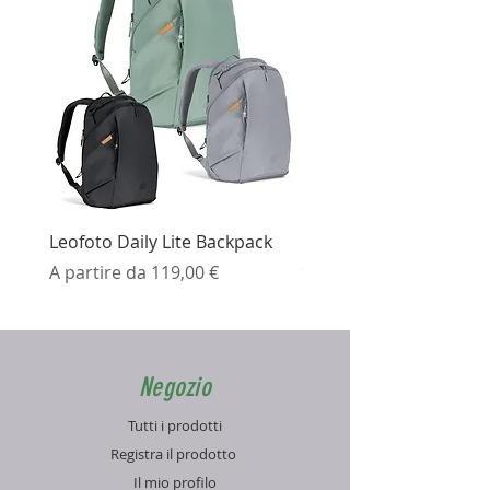
Leofoto Daily Lite Backpack
Ezviz H3K Telecamera 
Prezzo scontato
Prezzo
A partire da
119,00 €
99,99 €
Negozio
Tutti i prodotti
Registra il prodotto
Il mio profilo