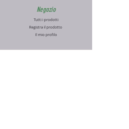
Negozio
Tutti i prodotti
Registra il prodotto
Il mio profilo
Info
Contatti
Blog
FAQ
Supporto
Informativa sulla Privacy
Condizioni di vendita
Pagamenti e spedizioni