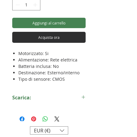
Aggiungi al carrello
Acquista ora
Motorizzato: Si
Alimentazione: Rete elettrica
Batteria inclusa: No
Destinazione: Esterno/interno
Tipo di sensore: CMOS
Ottica: Fisso
Definizione dell'immagine della
Scarica:
fotocamera (pixel): 2K
Angolo di visione della
Scheda tecnica C8W Pro
telecamera (°): 4 mm a F1.6, 87°
(orizzontale), 105° (diagonale) - 6
mm a F1.6, 55° (orizzontale), 66°
EUR (€)
(diagonale)
Visione notturna (m): 30