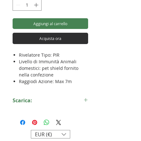
Aggiungi al carrello
Acquista ora
Rivelatore Tipo: PIR
Livello di Immunità Animali
domestici: pet shield fornito
nella confezione
Raggiodi Azione: Max 7m
Angolo di Rivelazione: 90°
orizzontale, 90° verticale
Scarica:
Batterie: CR2450
Durata Batterie: 1-2 anni
Scheda tecnica T1C
Altezza di Montaggio: da 1,8m a
2,5m
Temperatura di Funzionamento:
EUR (€)
-10°C~55°C
Umiditàdi Esercizio: 10% -90%