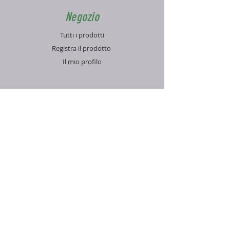
Negozio
Tutti i prodotti
Registra il prodotto
Il mio profilo
Info
Contatti
Blog
FAQ
Supporto
Informativa sulla Privacy
Condizioni di vendita
Pagamenti e spedizioni