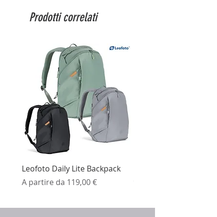
(non condensata)
Prodotti correlati
Dimensioni(mm): sensore Φ
43,5×32,0, base Φ 29,0x9,5
Peso: 92g
Leofoto Daily Lite Backpack
Ezviz H3K Telecamera 
Prezzo scontato
Prezzo
A partire da
119,00 €
99,99 €