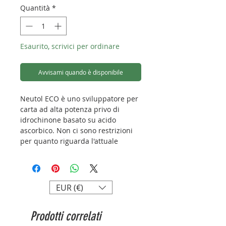
Quantità
*
Esaurito, scrivici per ordinare
Avvisami quando è disponibile
Neutol ECO è uno sviluppatore per
carta ad alta potenza privo di
idrochinone basato su acido
ascorbico. Non ci sono restrizioni
per quanto riguarda l'attuale
etichettatura di materiali pericolosi
per l'uso, trasporto e smaltimento
di questo prodotto. Questo rende
Neutol Eco ideale per scuole e
EUR (€)
laboratori. Non ci sono cali di
qualità o velocità di processo.
Prodotti correlati
Infatti Neutol Eco è in realtà più
veloce rispetto agli sviluppatori