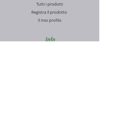
Tutti i prodotti
Registra il prodotto
Il mio profilo
Info
Contatti
Blog
FAQ
Supporto
Informativa sulla Privacy
Condizioni di vendita
Pagamenti e spedizioni
Contatti