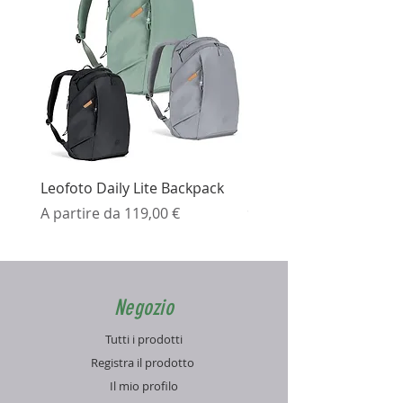
Leofoto Daily Lite Backpack
Ezviz H3K Telecamera 
Prezzo scontato
Prezzo
A partire da
119,00 €
99,99 €
Negozio
Tutti i prodotti
Registra il prodotto
Il mio profilo