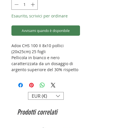
Esaurito, scrivici per ordinare
Avvisami quando è disponibile
Adox CHS 100 II 8x10 pollici
(20x25cm) 25 fogli
Pellicola in bianco e nero
caratterizzata da un dosaggio di
argento superiore del 30% rispetto
alle pellicole negative standard.
(La foto è puramente dimostrativa e
non raffigura l'esatto prodotto
acquistato).
EUR (€)
Prodotti correlati