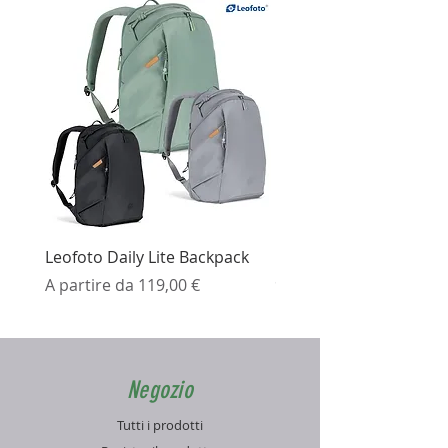
Leofoto Daily Lite Backpack
Ezviz H3K Telecamera 
Prezzo scontato
Prezzo
A partire da
119,00 €
99,99 €
Negozio
Tutti i prodotti