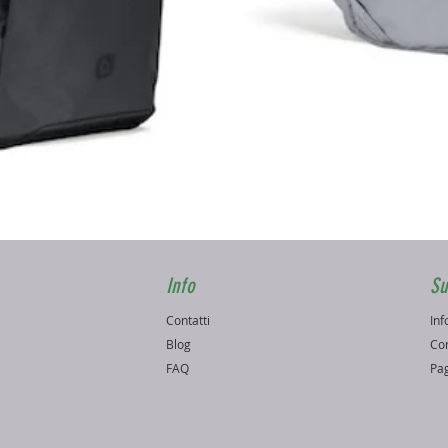
Vista rapida
Info
Su
Contatti
Inf
o
Blog
Con
FAQ
Pag