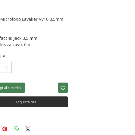
Prezzo
o Microfono Lavalier VV10 3,5mm
faccia: Jack 3,5 mm
hezza cavo: 6 m
ogia: Microfono a elettrete
à
*
sta in frequenza: 30 Hk - 20 Khz
bilità: -35 db +/- 3 db
 60 g
i al carrello
Acquista ora