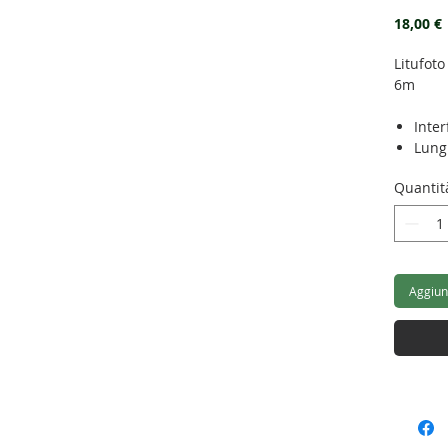
18,00 €
Litufot
6m
Inter
Lung
Tipol
Quantit
Rispo
Sensi
Peso:
Aggiung