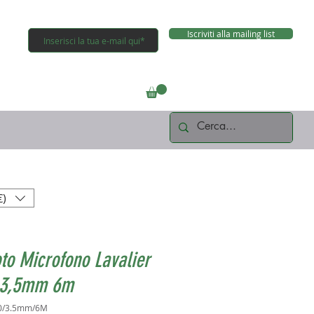
Iscriviti alla mailing list
Connettiti
€)
oto Microfono Lavalier
 3,5mm 6m
10/3.5mm/6M