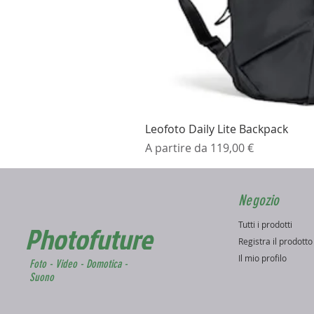
Leofoto Daily Lite Backpack
Prezzo scontato
A partire da
119,00 €
Negozio
Tutti i prodotti
Photofuture
Registra il prodott
Il mio profilo
Foto - Video - Domotica -
Suono