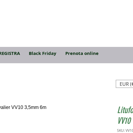
REGISTRA
Black Friday
Prenota online
EUR (
Lituf
VV10
SKU: VV