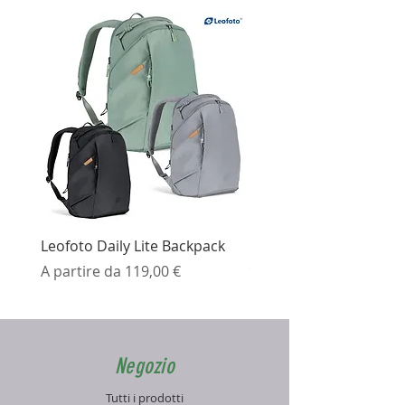
Leofoto Daily Lite Backpack
Ezviz H3K Telecamera 
Prezzo scontato
Prezzo
A partire da
119,00 €
99,99 €
Negozio
Tutti i prodotti