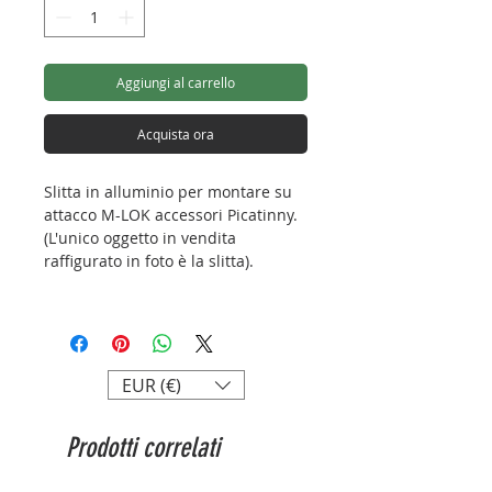
Aggiungi al carrello
Acquista ora
Slitta in alluminio per montare su
attacco M-LOK accessori Picatinny.
(L'unico oggetto in vendita
raffigurato in foto è la slitta).
Lunghezza max fuori tutto: 1,57"
3 slot usabili
Peso: 17g
EUR (€)
Prodotti correlati