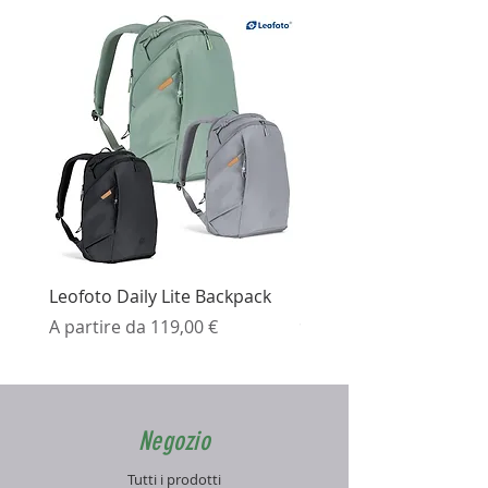
Leofoto Daily Lite Backpack
Ezviz H3K Telecamera 
Prezzo scontato
Prezzo
A partire da
119,00 €
99,99 €
Negozio
Tutti i prodotti