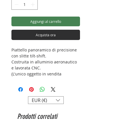
Aggiungi al carrello
Acquista ora
Piattello panoramico di precisione
con slitte tilt-shift.
Costruita in alluminio aeronautico
e lavorata CNC.
(L'unico oggetto in vendita
raffigurato in foto è il piettallo).
Capacità di carico: 20kg
Altezza: 62mm
EUR (€)
Diametro base: 60mm
Peso: 360g
Prodotti correlati
Attacco: 3/8”