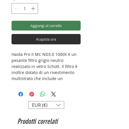
Aggiungi al carrello
Acquista ora
Haida Pro II MC ND3.0 1000X è un
pesante filtro grigio neutro
realizzato in vetro Schott. Il filtro è
inoltre dotato di un rivestimento
multistrato che include un
rivestimento antiriflesso e un
rivestimento antigraffio. Il vetro con
rivestimento garantisce una buona
trasmissione della luce e una
EUR (€)
riproduzione neutra dei colori. Ciò
conferisce alle tue immagini un
Prodotti correlati
eccellente bilanciamento della
luce. Il filtro 1000ND rimuove 10