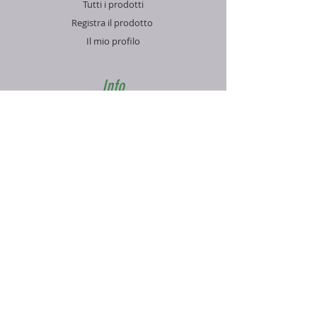
Tutti i prodotti
Registra il prodotto
Il mio profilo
Info
Contatti
Blog
FAQ
Supporto
Informativa sulla Privacy
Condizioni di vendita
Pagamenti e spedizioni
Contatti