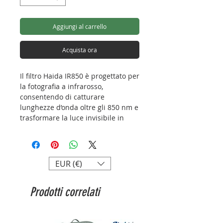
Aggiungi al carrello
Acquista ora
Il filtro Haida IR850 è progettato per
la fotografia a infrarosso,
consentendo di catturare
lunghezze d’onda oltre gli 850 nm e
trasformare la luce invisibile in
emozionanti effetti visivi.
Trasmissione selettiva IR
:
blocca efficacemente tutta la
EUR (€)
luce visibile sotto gli 850 nm,
lasciando passare solo le
Prodotti correlati
radiazioni infrarosse; perfetto
per ottenere cieli scuri e
vegetazione estremamente
luminosa in stile “white foliage”.