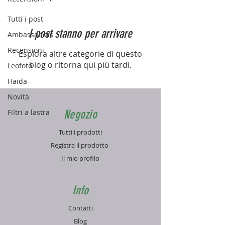
Tutti i post
I post stanno per arrivare
Ambassadors
Recensioni
Esplora altre categorie di questo
blog o ritorna qui più tardi.
Leofoto
Haida
Novità
Filtri a lastra
Negozio
Tutti i prodotti
Registra il prodotto
Il mio profilo
Info
Contatti
Blog