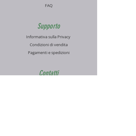
FAQ
Supporto
Informativa sulla Privacy
Condizioni di vendita
Pagamenti e spedizioni
Contatti
Servizio clienti:
+39 070 7577429
mail@photofuture.store